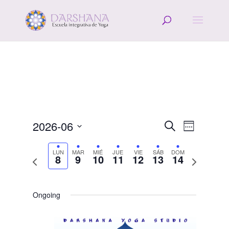
Navegació
Navega
2026-06
Buscar
Semana
de
de
Seleccionar
vistas
búsqueda
fecha.
LUN
MAR
MIÉ
JUE
VIE
SÁB
DOM
de
8
9
10
11
12
13
14
Semana
Semana
y
Evento
anterior
siguiente
vistas
de
Ongoing
Eventos