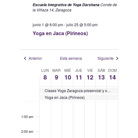
Conde de
Escuela integrativa de Yoga Darshana
la Viñaza 14, Zaragoza
junio 1 @ 6:00 pm
-
julio 25 @ 5:00 pm
Yoga en Jaca (Pirineos)
Anterior
Esta semana
Siguiente
Semana
LUN
MAR
MIÉ
JUE
VIE
SÁB
DOM
8
9
10
11
12
13
14
de
Eventos
Clases Yoga Zaragoza presencial y online en directo – Inscripciones abiertas
Yoga en Jaca (Pirineos)
lunes,
martes,
miércoles,
jueves,
viernes,
sábado,
domingo,
No
No
No
No
No
No
No
12:00
junio
junio
junio
junio
junio
junio
junio
am
events
events
events
events
events
events
events
8,
9,
10,
11,
12,
13,
14,
1:00 am
on
on
on
on
on
on
on
2026
2026
2026
2026
2026
2026
2026
this
this
this
this
this
this
this
2:00 am
day.
day.
day.
day.
day.
day.
day.