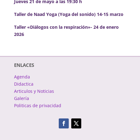
Jueves 21 de mayo a las 19:30 h
10:00
Taller de Naad Yoga (Yoga del sonido) 14-15 marzo
pm
11:00
Taller «Diálogos con la respiración»- 24 de enero
pm
12:00
2026
am
ENLACES
Agenda
Didactica
Articulos y Noticias
Galería
Politicas de privacidad