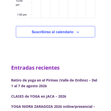
12:00
pm
1:00 pm
2:00 pm
Suscribirse al calendario
3:00 pm
4:00 pm
5:00 pm
Entradas recientes
6:00 pm
Retiro de yoga en el Pirineo (Valle de Ordino) – Del
1 al 7 de agosto 2026
7:00 pm
CLASES de YOGA en JACA – 2026
8:00 pm
YOGA NIDRA ZARAGOZA 2026 online/presencial –
9:00 pm