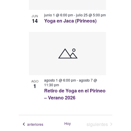
junio 1 @ 6:00 pm
-
julio 25 @ 5:00 pm
JUN
14
Yoga en Jaca (Pirineos)
agosto 1 @ 6:00 pm
-
agosto 7 @
AGO
1
11:30 pm
Retiro de Yoga en el Pirineo
– Verano 2026
Eventos
Hoy
siguientes
Eventos
anteriores