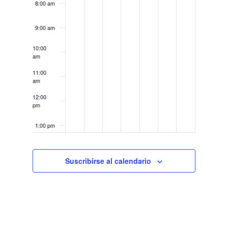
8:00 am
9:00 am
10:00
am
11:00
am
12:00
pm
1:00 pm
2:00 pm
Suscribirse al calendario
3:00 pm
4:00 pm
5:00 pm