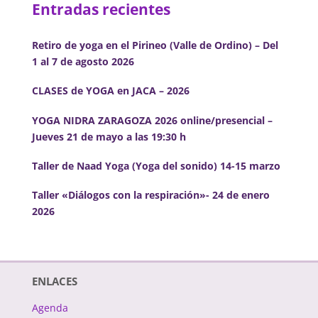
Entradas recientes
6:00 pm
Retiro de yoga en el Pirineo (Valle de Ordino) – Del
1 al 7 de agosto 2026
7:00 pm
CLASES de YOGA en JACA – 2026
8:00 pm
YOGA NIDRA ZARAGOZA 2026 online/presencial –
9:00 pm
Jueves 21 de mayo a las 19:30 h
10:00
Taller de Naad Yoga (Yoga del sonido) 14-15 marzo
pm
11:00
Taller «Diálogos con la respiración»- 24 de enero
pm
12:00
2026
am
ENLACES
Agenda