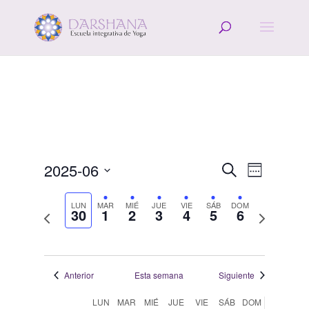
Navegació
Navega
2025-06
Buscar
Semana
de
de
Seleccionar
vistas
búsqueda
fecha.
LUN
MAR
MIÉ
JUE
VIE
SÁB
DOM
de
30
1
2
3
4
5
6
Semana
Semana
y
Evento
anterior
siguiente
vistas
de
Eventos
Anterior
Esta semana
Siguiente
Semana
LUN
MAR
MIÉ
JUE
VIE
SÁB
DOM