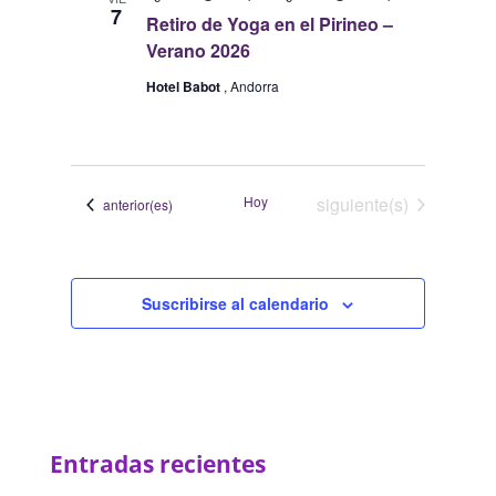
vistas
7
Retiro de Yoga en el Pirineo –
de
Verano 2026
Eventos
Hotel Babot
, Andorra
Eventos
Hoy
siguiente(s)
Eventos
anterior(es)
Suscribirse al calendario
Entradas recientes