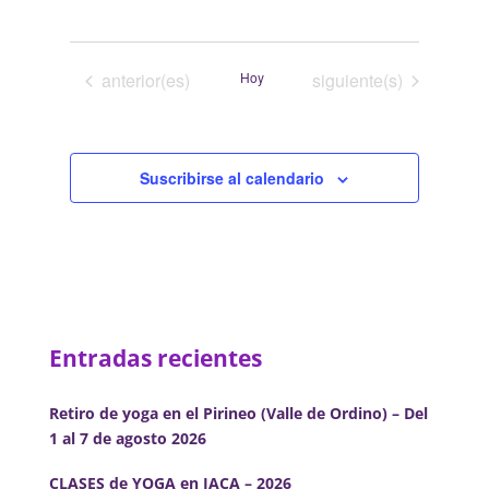
de
de
Selecciona
vistas
búsqueda
la
de
y
fecha.
Evento
Eventos
Eventos
anterior(es)
Hoy
siguiente(s)
vistas
de
Eventos
Suscribirse al calendario
Entradas recientes
Retiro de yoga en el Pirineo (Valle de Ordino) – Del
1 al 7 de agosto 2026
CLASES de YOGA en JACA – 2026