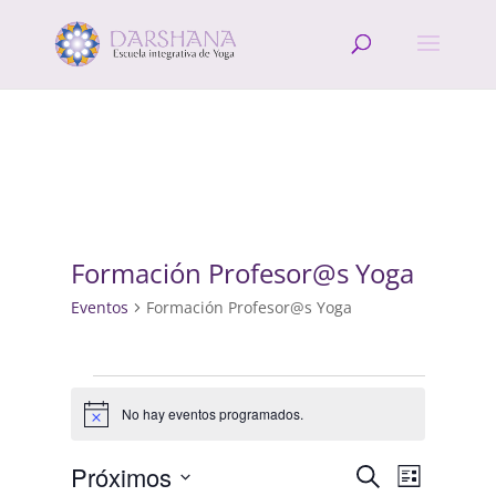
Formación Profesor@s Yoga
Eventos
Formación Profesor@s Yoga
Eventos
No hay eventos programados.
Aviso
Navegació
Navega
Próximos
Buscar
Lista