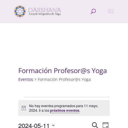
Formación Profesor@s Yoga
Eventos
Formación Profesor@s Yoga
Eventos
en
No hay eventos programados para 11 mayo,
Aviso
2024. Ir a los
próximos eventos
.
11
mayo,
Navegació
Navega
2024-05-11
Buscar