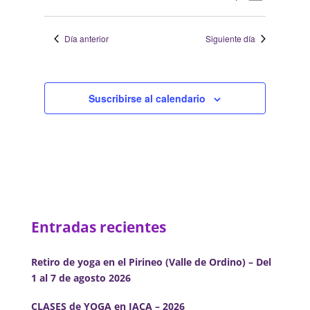
Día
2024
de
de
Selecciona
vistas
búsqueda
la
de
Día anterior
Siguiente día
y
fecha.
Evento
vistas
de
Eventos
Suscribirse al calendario
Entradas recientes
Retiro de yoga en el Pirineo (Valle de Ordino) – Del
1 al 7 de agosto 2026
CLASES de YOGA en JACA – 2026