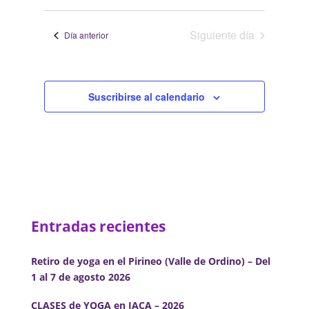
de
de
2026
Selecciona
vistas
búsqueda
la
de
Siguiente día
y
Día anterior
fecha.
Evento
vistas
de
Eventos
Suscribirse al calendario
Entradas recientes
Retiro de yoga en el Pirineo (Valle de Ordino) – Del
1 al 7 de agosto 2026
CLASES de YOGA en JACA – 2026