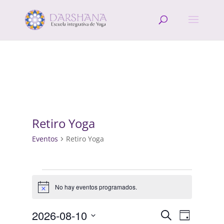
Retiro Yoga
Eventos
Retiro Yoga
Eventos
en
No hay eventos programados.
Aviso
10
Navegació
Navega
agosto,
2026-08-10
Buscar
Día