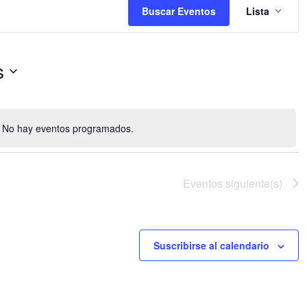
de
Buscar Eventos
Lista
vistas
de
Event
s
No hay eventos programados.
Aviso
Eventos
siguiente(s)
Suscribirse al calendario