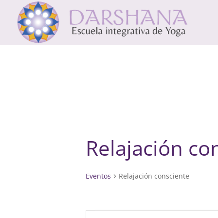
Relajación co
Eventos
Relajación consciente
Eventos
Navegación