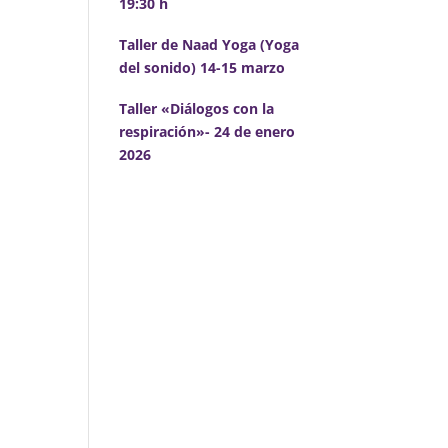
19:30 h
Taller de Naad Yoga (Yoga
del sonido) 14-15 marzo
o
Taller «Diálogos con la
respiración»- 24 de enero
2026