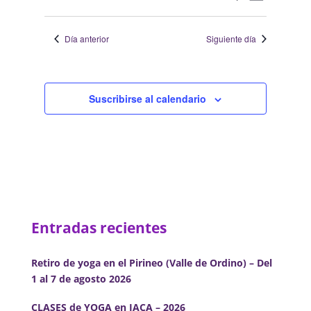
Día
2025
de
de
Selecciona
vistas
búsqueda
la
de
Día anterior
Siguiente día
y
fecha.
Evento
vistas
de
Eventos
Suscribirse al calendario
Entradas recientes
Retiro de yoga en el Pirineo (Valle de Ordino) – Del
1 al 7 de agosto 2026
CLASES de YOGA en JACA – 2026