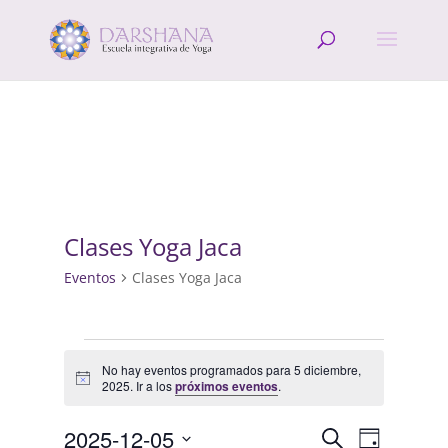
Clases Yoga Jaca
Eventos
Clases Yoga Jaca
Eventos
en
No hay eventos programados para 5 diciembre,
Aviso
2025. Ir a los
próximos eventos
.
5
diciembre,
Navegació
Navega
2025-12-05
Buscar