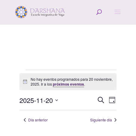
Eventos
No hay eventos programados para 20 noviembre,
en
Aviso
2025. Ir a los
próximos eventos
.
20
Navegació
Navega
noviembre,
2025-11-20
Buscar
Día
de
de
2025
Selecciona
vistas
búsqueda
la
de
Día anterior
Siguiente día
y
fecha.
Evento
vistas