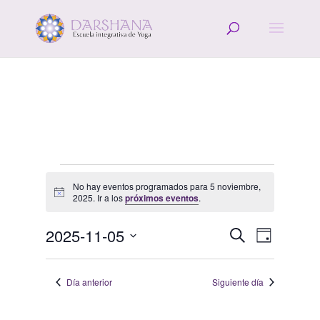
Eventos
No hay eventos programados para 5 noviembre,
en
Aviso
2025. Ir a los
próximos eventos
.
5
Navegació
Navega
noviembre,
2025-11-05
Buscar
Día
de
de
2025
Selecciona
vistas
búsqueda
la
de
Día anterior
Siguiente día
y
fecha.
Evento
vistas