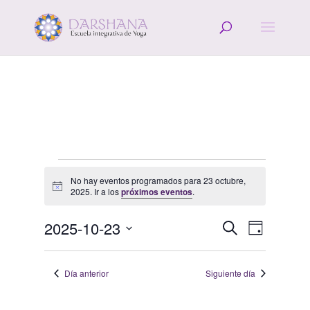
Eventos
No hay eventos programados para 23 octubre,
en
Aviso
2025. Ir a los
próximos eventos
.
23
Navegació
Navega
octubre,
2025-10-23
Buscar
Día
de
de
2025
Selecciona
vistas
búsqueda
la
de
Día anterior
Siguiente día
y
fecha.
Evento
vistas