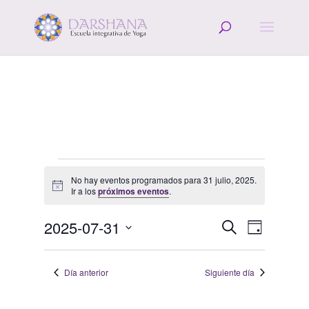
Eventos
No hay eventos programados para 31 julio, 2025.
en
Aviso
Ir a los
próximos eventos
.
31
Navegació
Navega
julio,
2025-07-31
Buscar
Día
de
de
2025
Selecciona
vistas
búsqueda
la
de
Día anterior
Siguiente día
y
fecha.
Evento
vistas