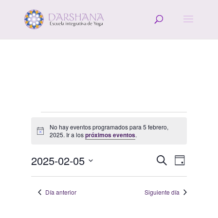
Eventos
No hay eventos programados para 5 febrero,
en
Aviso
2025. Ir a los
próximos eventos
.
5
Navegació
Navega
febrero,
2025-02-05
Buscar
Día
de
de
2025
Selecciona
vistas
búsqueda
la
de
Día anterior
Siguiente día
y
fecha.
Evento
vistas