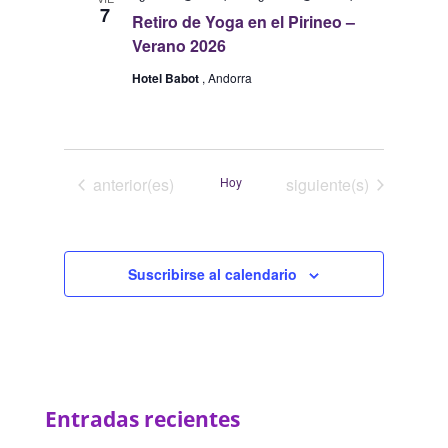
vistas
7
Retiro de Yoga en el Pirineo –
de
Verano 2026
Eventos
Hotel Babot
, Andorra
Eventos
Eventos
anterior(es)
Hoy
siguiente(s)
Suscribirse al calendario
Entradas recientes