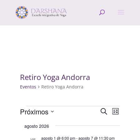
Retiro Yoga Andorra
Eventos
Retiro Yoga Andorra
Eventos
Navegació
Navega
Próximos
Buscar
Lista
de
de
Selecciona
vistas
búsqueda
agosto 2026
la
de
y
fecha.
Evento
agosto 1 @ 6:00 pm
-
agosto 7 @ 11:30 pm
VIE