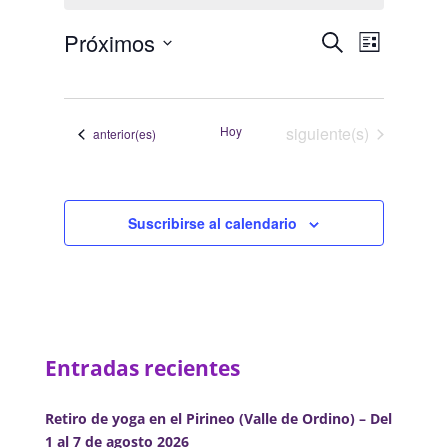
Navegació
Navega
Próximos
Buscar
Lista
de
de
Selecciona
vistas
búsqueda
la
de
y
fecha.
Evento
Eventos
Hoy
siguiente(s)
Eventos
anterior(es)
vistas
de
Eventos
Suscribirse al calendario
Entradas recientes
Retiro de yoga en el Pirineo (Valle de Ordino) – Del
1 al 7 de agosto 2026