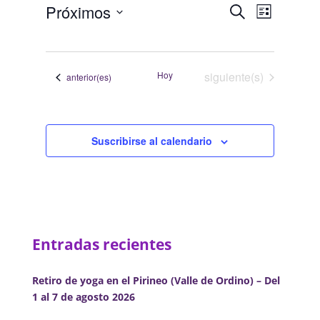
Navegació
Navega
Próximos
Buscar
Lista
de
de
Selecciona
vistas
búsqueda
la
de
y
fecha.
Evento
Eventos
Hoy
siguiente(s)
Eventos
anterior(es)
vistas
de
Eventos
Suscribirse al calendario
Entradas recientes
Retiro de yoga en el Pirineo (Valle de Ordino) – Del
1 al 7 de agosto 2026