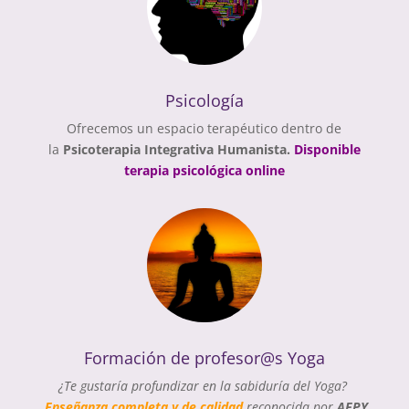
Psicología
Ofrecemos un espacio terapéutico dentro de
la
Psicoterapia Integrativa Humanista.
Disponible
terapia psicológica online
Formación de profesor@s Yoga
¿Te gustaría profundizar en la sabiduría del Yoga?
E
n
señanza completa y de calidad
reconocida por
AEPY